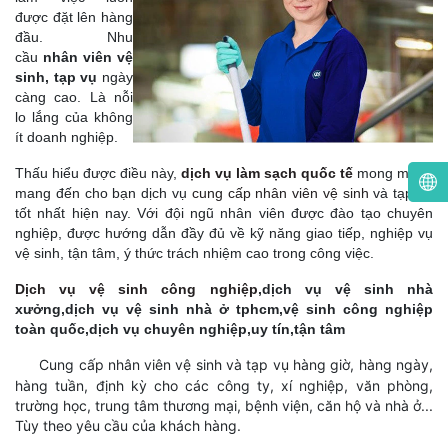
được đặt lên hàng
đầu. Nhu
cầu
nhân viên vệ
sinh, tạp vụ
ngày
càng cao. Là nỗi
lo lắng của không
ít doanh nghiệp.
Thấu hiểu được điều này,
dịch vụ làm sạch quốc tế
mong muốn
mang đến cho bạn dịch vụ
cung cấp nhân viên vệ sinh
và tạp vụ
tốt nhất hiện nay. Với đội ngũ nhân viên được đào tạo chuyên
nghiệp, được hướng dẫn đầy đủ về kỹ năng giao tiếp, nghiệp vụ
vệ sinh, tận tâm, ý thức trách nhiệm cao trong công việc.
Dịch vụ vệ sinh công nghiệp
,dịch vụ vệ sinh nhà
xưởng,dịch vụ vệ sinh nhà ở tphcm,vệ sinh công nghiệp
toàn quốc,dịch vụ chuyên nghiệp,uy tín,tận tâm
Cung cấp nhân viên vệ sinh và tạp vụ hàng giờ, hàng ngày,
hàng tuần, định kỳ cho các công ty, xí nghiệp, văn phòng,
trường học, trung tâm thương mại, bệnh viện, căn hộ và nhà ở...
Tùy theo yêu cầu của khách hàng.