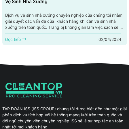
Vệ Sinh Nhà Xưởng
Dịch vụ vệ sinh nhà xưởng chuyên nghiệp của chúng tôi nhằm
giải quyết các vấn đề của khách hàng khi cần vệ sinh nhà
xưởng trên toàn quốc. Trang bị không gian làm việc sạch sẽ và
an toàn là một yếu tố quan trọng trong mọi nhà xưởng. Dịch vụ
02/04/2024
vệ sinh nhà xưởng chuyên nghiệp được AClean cung cấp
Đọc tiếp
nhằm mang lại không chỉ không gian làm việc sạch sẽ mà còn
xử lý những vấn đề hỗn độn, từ việc...
TẬP ĐOÀN ISS (ISS GROUP) chúng tôi được biết đến như một giải
pháp dịch vụ tích hợp.Với hệ thống mạng lưới trên toàn quốc và
đội ngủ chuyên viên chuyên nghiệp.ISS sẽ là sự hợp tác an toàn
nhất tới mọi khách hàng.