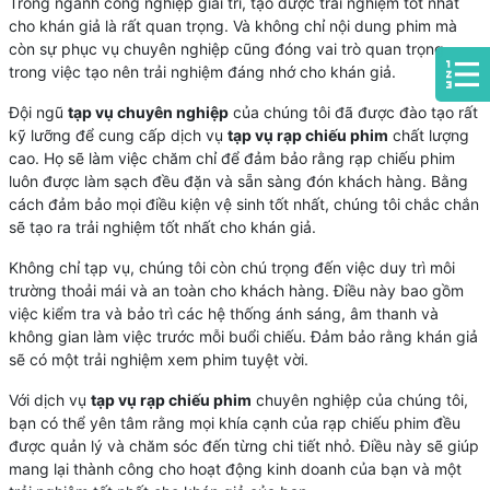
Trong ngành công nghiệp giải trí, tạo được trải nghiệm tốt nhất
cho khán giả là rất quan trọng. Và không chỉ nội dung phim mà
còn sự phục vụ chuyên nghiệp cũng đóng vai trò quan trọng
trong việc tạo nên trải nghiệm đáng nhớ cho khán giả.
Đội ngũ
tạp vụ chuyên nghiệp
của chúng tôi đã được đào tạo rất
kỹ lưỡng để cung cấp dịch vụ
tạp vụ rạp chiếu phim
chất lượng
cao. Họ sẽ làm việc chăm chỉ để đảm bảo rằng rạp chiếu phim
luôn được làm sạch đều đặn và sẵn sàng đón khách hàng. Bằng
cách đảm bảo mọi điều kiện vệ sinh tốt nhất, chúng tôi chắc chắn
sẽ tạo ra trải nghiệm tốt nhất cho khán giả.
Không chỉ tạp vụ, chúng tôi còn chú trọng đến việc duy trì môi
trường thoải mái và an toàn cho khách hàng. Điều này bao gồm
việc kiểm tra và bảo trì các hệ thống ánh sáng, âm thanh và
không gian làm việc trước mỗi buổi chiếu. Đảm bảo rằng khán giả
sẽ có một trải nghiệm xem phim tuyệt vời.
Với dịch vụ
tạp vụ rạp chiếu phim
chuyên nghiệp của chúng tôi,
bạn có thể yên tâm rằng mọi khía cạnh của rạp chiếu phim đều
được quản lý và chăm sóc đến từng chi tiết nhỏ. Điều này sẽ giúp
mang lại thành công cho hoạt động kinh doanh của bạn và một