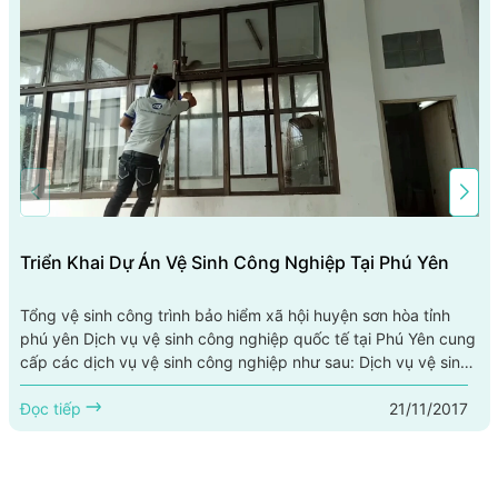
Triển Khai Dự Án Vệ Sinh Công Nghiệp Tại Phú Yên
Tổng vệ sinh công trình bảo hiểm xã hội huyện sơn hòa tỉnh
phú yên Dịch vụ vệ sinh công nghiệp quốc tế tại Phú Yên cung
cấp các dịch vụ vệ sinh công nghiệp như sau: Dịch vụ vệ sinh
trường học tại Phú Yên, dịch vụ vệ sinh trung tâm thương mại
21/11/2017
tại Phú Yên, dịch vụ vệ sinh văn phòng tại Phú Yên, dịch vụ vệ
Đọc tiếp
sinh công trình sau xây dựng tại Phú Yên, dịch vụ vệ sinh nhà ở
tại Phú...