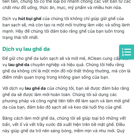
tiên tiến, chúng tôi có thể loại bỏ nhanh chóng các vết bẩn từ các
chất như đồ uống, thức ăn, mực, mỹ phẩm và nhiều hơn nữa.
Dịch vụ
hút bụi ghế
của chúng tôi không chỉ giúp giữ ghế của
bạn sạch sẽ, mà còn tạo ra một môi trường làm việc và sống lành
mạnh. Hãy để chúng tôi đảm bảo rằng ghế của bạn luôn trong
trạng thái tốt nhất.
Dịch vụ lau ghế da
Để giữ cho ghế da luôn sạch sẽ và mới mẻ, AClean cung cấp dịch
vụ
lau ghế da
chuyên nghiệp và hiệu quả. Chúng tôi hiểu rằng
ghế da không chỉ là một món đồ nội thất thông thường, mà còn là
điểm nhấn quan trọng trong không gian sống của bạn.
Với dịch vụ
lau ghế da
của chúng tôi, bạn sẽ được đảm bảo rằng
ghế da sẽ được làm mới hoàn toàn. Chúng tôi sử dụng các
phương pháp và công nghệ tiên tiến để làm sạch và làm mới ghế
da của bạn, đảm bảo độ sạch sẽ và keo dài tuổi thọ của ghế.
Bằng cách làm mới ghế da, chúng tôi sẽ giúp loại bỏ những vết
bẩn, vết ố và vết trầy xước đã xuất hiện trên bề mặt ghế. Điều
này giúp ghế da trở nên sáng bóng, mềm mịn và như mới. Quý