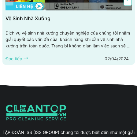
Vệ Sinh Nhà Xưởng
Dịch vụ vệ sinh nhà xưởng chuyên nghiệp của chúng tôi nhằm
giải quyết các vấn đề của khách hàng khi cần vệ sinh nhà
xưởng trên toàn quốc. Trang bị không gian làm việc sạch sẽ và
an toàn là một yếu tố quan trọng trong mọi nhà xưởng. Dịch vụ
02/04/2024
vệ sinh nhà xưởng chuyên nghiệp được AClean cung cấp
Đọc tiếp
nhằm mang lại không chỉ không gian làm việc sạch sẽ mà còn
xử lý những vấn đề hỗn độn, từ việc...
TẬP ĐOÀN ISS (ISS GROUP) chúng tôi được biết đến như một giải