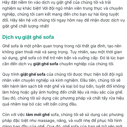
Hãy đặt niềm tin vào dịch vụ giặt ghế của chúng tôi và trải
nghiệm sự khác biệt! Với đội ngũ nhân viên trung thực và chuyên
nghiệp, chúng tôi cam kết mang đến cho bạn sự hài lòng tuyệt
đối. Hãy liên hệ với chúng tôi ngay hôm nay để nhận được dịch vụ
giặt ghế chất lượng nhất!
Dịch vụ giặt ghế sofa
Ghế sofa là một phần quan trọng trong nội thất gia đình, tạo nên
không gian thoải mái và sang trọng. Tuy nhiên, sau một thời gian
sử dụng, ghế sofa có thể trở nên bẩn và xuống cấp. Đó là lúc bạn
cần đến dịch vụ
giặt ghế sofa
chuyên nghiệp của chúng tôi.
Quy trình
giặt ghế sofa
của chúng tôi được thực hiện bởi đội ngũ
nhân viên chuyên nghiệp và kinh nghiệm. Đầu tiên, chúng tôi sẽ
tiến hành làm sạch bề mặt ghế và loại bỏ bụi bẩn, tuyệt đối không
làm hỏng hoặc gây ảnh hưởng đến chất liệu và màu sắc của ghế.
Sau đó, chúng tôi sử dụng các phương pháp và chất tẩy rửa hiệu
quả nhằm loại bỏ các vết bẩn cứng đầu.
Còn với việc
làm mới ghế
sofa, chúng tôi sẽ sử dụng các phương
pháp đặc biệt như massage, nâng, và vuốt nhẹ để phục hồi hình
dáng ban đầu của ghế. Qua đó, ghế sofa của bạn sẽ trở nên mới