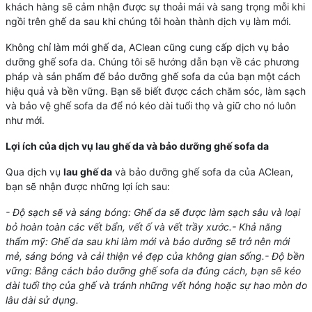
khách hàng sẽ cảm nhận được sự thoải mái và sang trọng mỗi khi
ngồi trên ghế da sau khi chúng tôi hoàn thành dịch vụ làm mới.
Không chỉ làm mới ghế da, AClean cũng cung cấp dịch vụ bảo
dưỡng ghế sofa da. Chúng tôi sẽ hướng dẫn bạn về các phương
pháp và sản phẩm để bảo dưỡng ghế sofa da của bạn một cách
hiệu quả và bền vững. Bạn sẽ biết được cách chăm sóc, làm sạch
và bảo vệ ghế sofa da để nó kéo dài tuổi thọ và giữ cho nó luôn
như mới.
Lợi ích của dịch vụ lau ghế da và bảo dưỡng ghế sofa da
Qua dịch vụ
lau ghế da
và bảo dưỡng ghế sofa da của AClean,
bạn sẽ nhận được những lợi ích sau:
- Độ sạch sẽ và sáng bóng: Ghế da sẽ được làm sạch sâu và loại
bỏ hoàn toàn các vết bẩn, vết ố và vết trầy xước.
- Khả năng
thẩm mỹ: Ghế da sau khi làm mới và bảo dưỡng sẽ trở nên mới
mẻ, sáng bóng và cải thiện vẻ đẹp của không gian sống.
- Độ bền
vững: Bằng cách bảo dưỡng ghế sofa da đúng cách, bạn sẽ kéo
dài tuổi thọ của ghế và tránh những vết hỏng hoặc sự hao mòn do
lâu dài sử dụng.