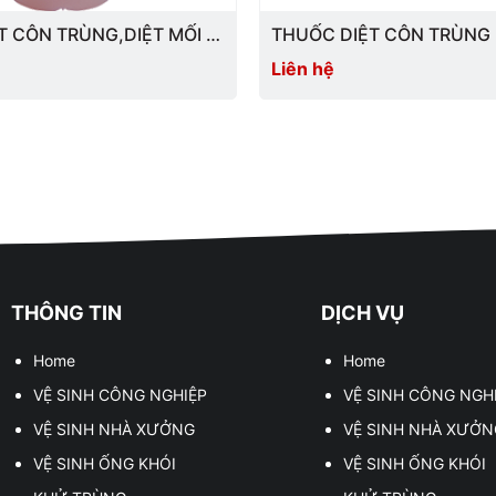
Phun ULV
 CÔN TRÙNG,DIỆT MỐI :
THUỐC DIỆT CÔN TRÙNG :Fendona
EC
10SC
Liên hệ
Trong nhà
Ngoài nhà
Diệt ấu trùng
Muỗi (lăng quăng)
Tẩm mùng
Liều khuyến cáo của Viện 
Mùng tuyn hoặc mùng vải
THÔNG TIN
DỊCH VỤ
Home
Home
VỆ SINH CÔNG NGHIỆP
VỆ SINH CÔNG NGH
Hướng dẫn an toàn
VỆ SINH NHÀ XƯỞNG
VỆ SINH NHÀ XƯỞN
- Mang đầy đủ đồ bảo hộ la
VỆ SINH ỐNG KHÓI
VỆ SINH ỐNG KHÓI
thuốc. Không phun thuốc ng