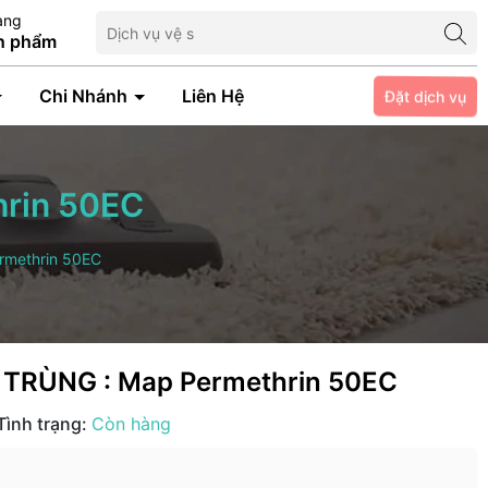
àng
n phẩm
Đặt dịch vụ
Chi Nhánh
Liên Hệ
rin 50EC
methrin 50EC
TRÙNG : Map Permethrin 50EC
Tình trạng:
Còn hàng