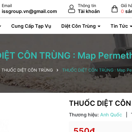
Email
Thông tin
Giỏ h
issgroup.vn@gmail.com
Tài khoản
0
sả
Cung Cấp Tạp Vụ
Diệt Côn Trùng
Tin Tức
IỆT CÔN TRÙNG : Map Permeth
THUỐC DIỆT CÔN TRÙNG
THUỐC DIỆT CÔN TRÙNG : Map Per
THUỐC DIỆT CÔN 
Thương hiệu:
Anh Quốc
|
550₫