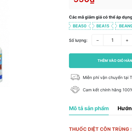
Các mã giảm giá có thể áp dụng
BEA50
BEA15
BEAN
−
+
Số lượng:
THÊM VÀO GIỎ HÀ
Miễn phí vận chuyển tại
Cam kết chính hãng 100
Mô tả sản phẩm
Hướn
THUỐC DIỆT CÔN TRÙNG :