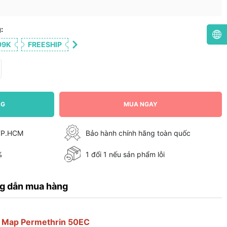
:
99K
FREESHIP
NG
MUA NGAY
 TP.HCM
Bảo hành chính hãng toàn quốc
%
1 đổi 1 nếu sản phẩm lỗi
g dẫn mua hàng
 Map Permethrin 50EC