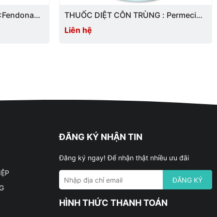
THUỐC DIỆT CÔN TRÙNG : Permecide
50EC
Liên hệ
100ml/L (nước hoặc dầu Diesel)
10 – 20ml/hộ
100ml/L (nước hoặc dầu Diesel)
0,5L/ha
0,6ml/L (nước)
SR – KST – CT TW
10ml/L
Mùng đôi
ĐĂNG KÝ NHẬN TIN
5ml/L
Mùng đơn
Đăng ký ngay! Để nhận thật nhiều ưu đãi
IỆP
ĐĂNG KÝ
G
o động, không ăn uống, hút thuốc lá khi pha chế và phun
HÌNH THỨC THANH TOÁN
ược chiều gió.