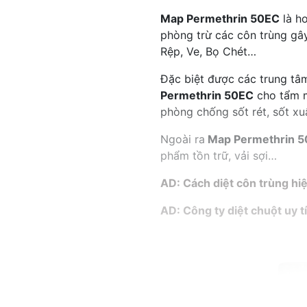
Map Permethrin 50EC
là h
phòng trừ các côn trùng gây
Rệp, Ve, Bọ Chét…
Đặc biệt được các trung tâ
Permethrin 50EC
cho tẩm m
phòng chống sốt rét, sốt xu
Ngoài ra
Map Permethrin 
phẩm tồn trữ, vải sợi…
AD: Cách diệt côn trùng hi
AD: Công ty diệt chuột uy t