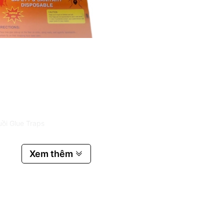
ồi Glue Traps
phân phối bởi công ty Khử Trùng Quốc Tế
Xem thêm
 dính tuyệt vời, an toàn cho người sử dụng, không độc hại, kích
 vào dính và không bay ra được.
ồi bay đến và dính chặt vào keo.