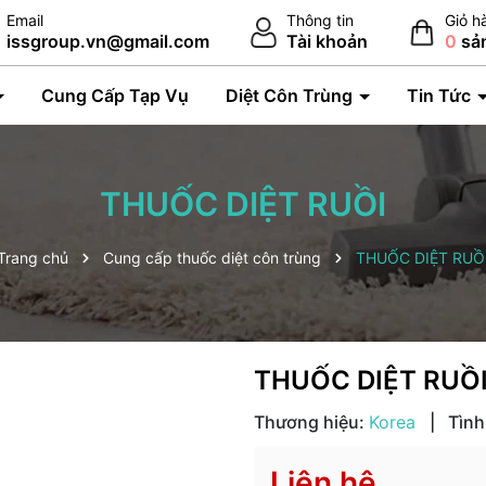
Email
Thông tin
Giỏ h
issgroup.vn@gmail.com
Tài khoản
0
sả
Cung Cấp Tạp Vụ
Diệt Côn Trùng
Tin Tức
THUỐC DIỆT RUỒI
Trang chủ
Cung cấp thuốc diệt côn trùng
THUỐC DIỆT RUỒ
THUỐC DIỆT RUỒ
Thương hiệu:
Korea
|
Tình
Liên hệ