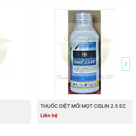
ộ gia đình, nhà ăn, nhà hàng, khách sạn, quán cafe,... không
ng.
, cơ quan, cửa hàng ăn uống… mà không cần phải phun thuốc.
ẩn lên mặt tấm dính.
g bị chảy khi trời nắng, không bị se khô khi trời lạnh.
trung nhiều ruồi, muỗi và nhặng, không sử dụng gấp tấm dính vào.
ại nhiều lần để keo bung ra nhằm làm tăng độ dính. Đặc biệt là keo
g liên tục, nhiều lần.
c nhà hàng, khách sạn, chung cư,...
THUỐC DIỆT MỐI MỌT CISLIN 2.5 EC
Liên hệ