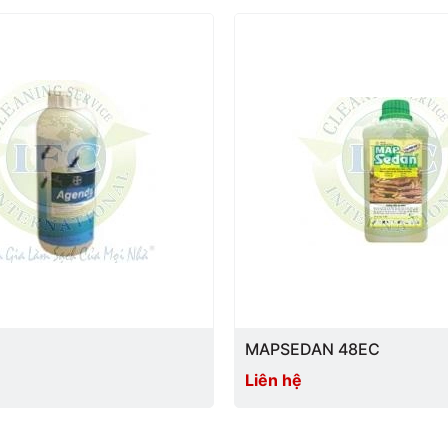
Đơn vị tính: tấm.
S
ản phẩm thích hợp cho các h
muốn sử dụng hóa chất xử lý.
Đơn giản, tiện lợi & dễ sử dụ
Được sử dụng ở các gia đình
Tránh không để nước hoặc bụi b
Sản phẩm có độ dính cao, khôn
Khi sử dụng để vào chỗ tập 
Nếu sử dụng thì phải mở ra gấp l
lâu khô và chúng ta có thể sử dụn
Được sử dụng rộng rãi tại cá
MAPSEDAN 48EC
Liên hệ