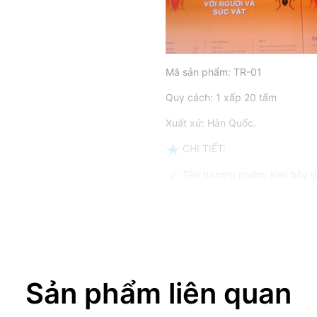
Mã sản phẩm: TR-01
Quy cách: 1 xấp 20 tấm
Xuất xứ: Hàn Quốc.
CHI TIẾT:
Tên thương phẩm: Keo bẫy ru
Sản xuất tại Hàn Quốc được 
ƯU ĐIỂM:
Keo dính ruồi Hàn Quốc có độ
thích ruồi, muỗi, nhặng đến đậu
Sản phẩm liên quan
Trang trí hoa văn hấp dẫn ru