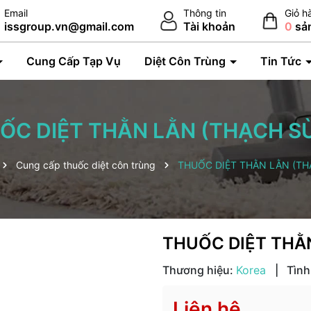
Email
Thông tin
Giỏ h
issgroup.vn@gmail.com
Tài khoản
0
sả
Cung Cấp Tạp Vụ
Diệt Côn Trùng
Tin Tức
ỐC DIỆT THẰN LẰN (THẠCH S
Cung cấp thuốc diệt côn trùng
THUỐC DIỆT THẰN LẰN (TH
THUỐC DIỆT THẰ
Thương hiệu:
Korea
|
Tình
Liên hệ