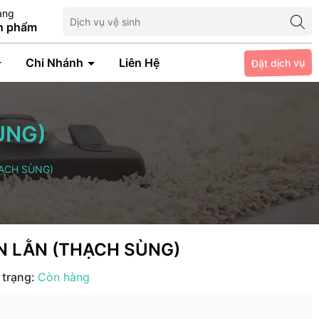
àng
n phẩm
Đặt dịch vụ
Chi Nhánh
Liên Hệ
ÙNG)
ẠCH SÙNG)
N LẰN (THẠCH SÙNG)
 trạng:
Còn hàng