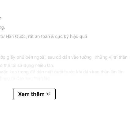
m
ng.
ừ Hàn Quốc, rất an toàn & cực kỳ hiệu quả
lớp giấy phủ bên ngoài, sau đó dán vào tường_ những vị trí thằn
ó thể tái sử dụng nhiều lần.
hoặc keo trong để dán mặt dưới trước khi dán keo thằn lằn lên
húng ta dán keo thằn lằn
Xem thêm
 Hàn Quốc, khi dùng gỡ bỏ lớp giấy phủ ngoài lớp keo dính, sau
y xuất hiện.
hằn lằn không thể thoát ra được. Sau đó gỡ bỏ miếng dán vứt đi
dài nên có thể dính nhiều con thằn lằn cùng lúc).