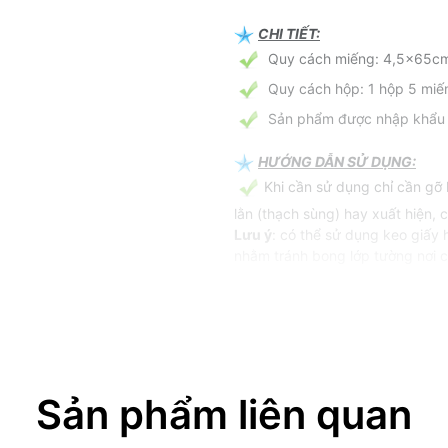
CHI TIẾT:
Quy cách miếng: 4,5x65c
Quy cách hộp: 1 hộp 5 miế
Sản phẩm được nhập khẩu t
HƯỚNG DẪN SỬ DỤNG:
Khi cần sử dụng chỉ cần gỡ 
lằn (thạch sùng) hay xuất hiện, c
Lưu ý
: có thể sử dụng keo giấy 
nhằm tránh bong lớp tường nơi c
CÔNG DỤNG:
Sản phẩm được nhập khẩu từ
đó dán vào tường nơi thằn lằn ha
Keo có độ dính tuyệt vời, t
hoặc tái sử dụng ( vì miếng keo 
Sản phẩm liên quan