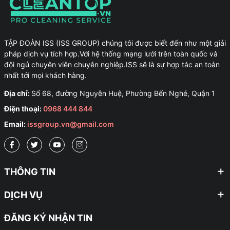
TẬP ĐOÀN ISS (ISS GROUP) chúng tôi được biết đến như một giải
pháp dịch vụ tích hợp.Với hệ thống mạng lưới trên toàn quốc và
đội ngủ chuyên viên chuyên nghiệp.ISS sẽ là sự hợp tác an toàn
nhất tới mọi khách hàng.
Địa chỉ:
Số 68, đường Nguyễn Huệ, Phường Bến Nghé, Quận 1
Điện thoại:
0968 444 844
Email:
issgroup.vn@gmail.com
THÔNG TIN
DỊCH VỤ
ĐĂNG KÝ NHẬN TIN