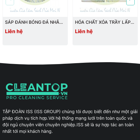
Lưu ý:
Không phun xịt khi đá còn đang nóng, phun xịt tới đâu
đánh bóng tới đó, không để hóa chất khô trên bề mặt chưa đánh
bóng.
SÁP ĐÁNH BÓNG ĐÁ NHÂN
HÓA CHẤT XÓA TRẦY LẤP
TẠO, ĐÁ MÀI, ĐÁ HOA
RỖ BỀ MẶT ĐÁ MARBLE
Ưu tiên:
Đánh bóng khôi phục bề mặt với SCL-
Liên hệ
Liên hệ
CƯƠNG, BÊ TÔNG BÓNG
GRANITE
MARBLEPOLISHING POWDER khi sàn đá đã mất độ bóng, sau
đó đánh bóng với SCL-CRYSTAL SHINE
Đóng gói: 5 lit / thùng
TẬP ĐOÀN ISS (ISS GROUP) chúng tôi được biết đến như một giải
pháp dịch vụ tích hợp.Với hệ thống mạng lưới trên toàn quốc và
đội ngủ chuyên viên chuyên nghiệp.ISS sẽ là sự hợp tác an toàn
nhất tới mọi khách hàng.