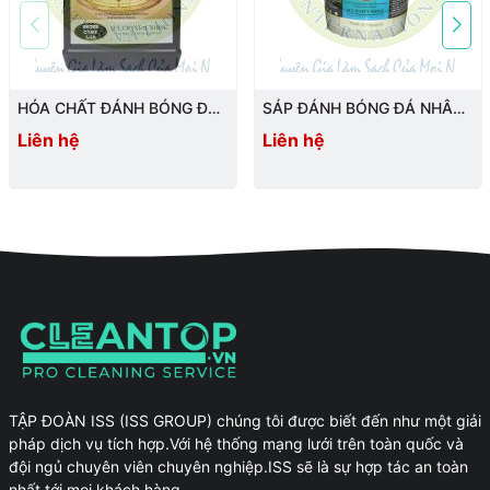
HÓA CHẤT ĐÁNH BÓNG ĐÁ
SÁP ĐÁNH BÓNG ĐÁ NHÂN
GRANITE
TẠO, ĐÁ MÀI, ĐÁ HOA
Liên hệ
Liên hệ
CƯƠNG, BÊ TÔNG BÓNG
TẬP ĐOÀN ISS (ISS GROUP) chúng tôi được biết đến như một giải
pháp dịch vụ tích hợp.Với hệ thống mạng lưới trên toàn quốc và
đội ngủ chuyên viên chuyên nghiệp.ISS sẽ là sự hợp tác an toàn
nhất tới mọi khách hàng.