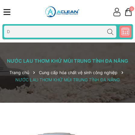
0
NƯỚC LAU THƠM KHỬ MÙI TRUNG TÍNH ĐA NĂNG
Trang chủ
Cung cấp hóa chất vệ sinh công nghiệp
NƯỚC LAU THƠM KHỬ MÙI TRUNG TÍNH ĐA NĂNG