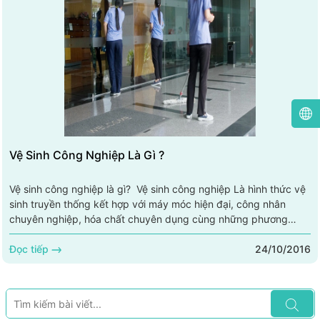
Vệ Sinh Công Nghiệp Là Gì ?
Vệ sinh công nghiệp là gì? Vệ sinh công nghiệp Là hình thức vệ
sinh truyền thống kết hợp với máy móc hiện đại, công nhân
chuyên nghiệp, hóa chất chuyên dụng cùng những phương
pháp tối ưu, quy trình xử lý khoa học… nhằm đem lại hiệu quả
24/10/2016
làm việc cao nhất, tiết kiệm thời gian và chi phí. Bao gồm các
Đọc tiếp
gói dịch vụ như: vệ sinh nhà xưởng, dịch vụ vệ sinh nhà ở, dịch
vụ vệ sinh công trình sau xây...