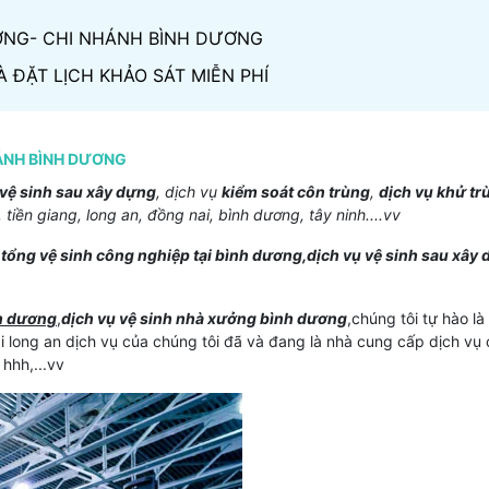
ƯỞNG- CHI NHÁNH BÌNH DƯƠNG
À ĐẶT LỊCH KHẢO SÁT MIỄN PHÍ
HÁNH BÌNH DƯƠNG
vệ sinh sau xây dựng
, dịch vụ
kiểm soát côn trùng
,
dịch vụ khử tr
 tiền giang, long an, đồng nai, bình dương, tây ninh....vv
ổng vệ sinh công nghiệp tại bình dương,dịch vụ vệ sinh sau xây d
nh dương
,
dịch vụ vệ sinh nhà xưởng bình dương
,chúng tôi tự hào l
tại long an dịch vụ của chúng tôi đã và đang là nhà cung cấp dịch v
 hhh,...vv