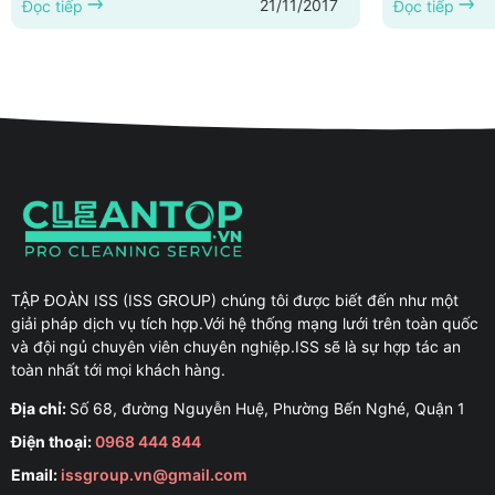
21/11/2017
Dịch vụ vệ sinh trường học tại Phú Yên, dịch
Đọc tiếp
công nghiệp tạ
Đọc tiếp
vụ vệ sinh trung tâm thương mại tại Phú Yên,
giang, cung c
dịch vụ vệ sinh văn phòng tại Phú Yên, dịch
tỉnh kiên gian
vụ vệ sinh công trình sau xây dựng tại Phú
kiểm soát côn
Yên, dịch vụ vệ sinh nhà ở tại Phú...
rạch giá tỉnh 
trùng... Hotline: 
sinh công nghi
TẬP ĐOÀN ISS (ISS GROUP) chúng tôi được biết đến như một
giải pháp dịch vụ tích hợp.Với hệ thống mạng lưới trên toàn quốc
và đội ngủ chuyên viên chuyên nghiệp.ISS sẽ là sự hợp tác an
toàn nhất tới mọi khách hàng.
Địa chỉ:
Số 68, đường Nguyễn Huệ, Phường Bến Nghé, Quận 1
Điện thoại:
0968 444 844
Email:
issgroup.vn@gmail.com