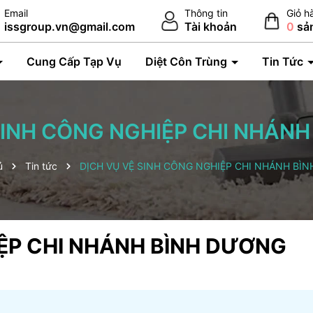
Email
Thông tin
Giỏ h
issgroup.vn@gmail.com
Tài khoản
0
sả
Cung Cấp Tạp Vụ
Diệt Côn Trùng
Tin Tức
SINH CÔNG NGHIỆP CHI NHÁN
ủ
Tin tức
DỊCH VỤ VỆ SINH CÔNG NGHIỆP CHI NHÁNH BÌ
IỆP CHI NHÁNH BÌNH DƯƠNG