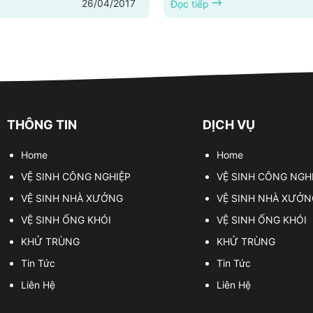
26/04/2017
i rạch giá tỉnh kiên
nẵng, dịch vụ vệ sinh công ngh
Đọc tiếp
ấp dịch vụ tạp cụ tại rạch giá
nẵng, cung cấp dịch vụ tạp vụ 
g,dịch vụ vệ sinh nhà ở, dịch vụ
nẵng,dịch vụ vệ sinh nhà ở, dị
 trùng,vệ sinh nhà xưởng tại
soát côn trùng,vệ sinh nhà xưở
kiên giang, dịch vụ khử
nẵng, dịch vụ khử trùng... Hotli
0968.444.844 Dịch vụ vệ
0968.444.844 Dịch vụ vệ
ệp tại kiên...
nghiệp tại đà...
THÔNG TIN
DỊCH VỤ
Home
Home
VỆ SINH CÔNG NGHIỆP
VỆ SINH CÔNG NGH
VỆ SINH NHÀ XƯỞNG
VỆ SINH NHÀ XƯỞN
VỆ SINH ỐNG KHÓI
VỆ SINH ỐNG KHÓI
KHỬ TRÙNG
KHỬ TRÙNG
Tin Tức
Tin Tức
Liên Hệ
Liên Hệ