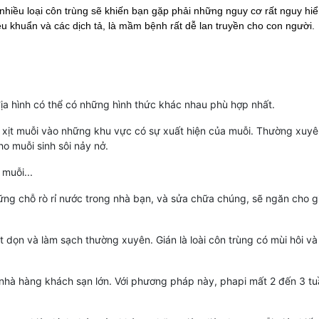
 nhiều loại côn trùng sẽ khiến bạn gặp phải những nguy cơ rất nguy hiể
ều khuẩn và các dịch tả, là mầm bệnh rất dễ lan truyền cho con người.
 địa hình có thể có những hình thức khác nhau phù hợp nhất.
n xịt muỗi vào những khu vực có sự xuất hiện của muỗi. Thường xuyê
o muỗi sinh sôi nảy nở.
 muỗi...
những chỗ rò rỉ nước trong nhà bạn, và sửa chữa chúng, sẽ ngăn cho 
t dọn và làm sạch thường xuyên. Gián là loài côn trùng có mùi hôi và
nhà hàng khách sạn lớn. Với phương pháp này, phapi mất 2 đến 3 tuầ