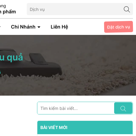
àng
n phẩm
Đặt dịch vụ
Chi Nhánh
Liên Hệ
ệu quả
ả
BÀI VIẾT MỚI