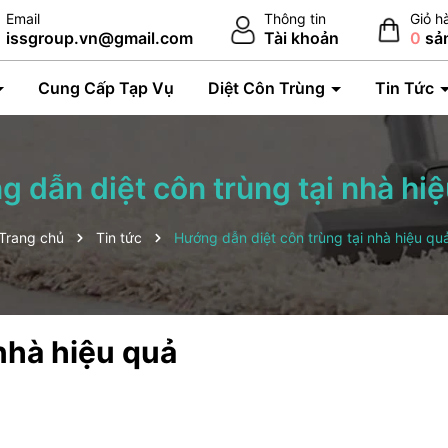
Email
Thông tin
Giỏ h
issgroup.vn@gmail.com
Tài khoản
0
sả
Cung Cấp Tạp Vụ
Diệt Côn Trùng
Tin Tức
 dẫn diệt côn trùng tại nhà hi
Trang chủ
Tin tức
Hướng dẫn diệt côn trùng tại nhà hiệu qu
nhà hiệu quả