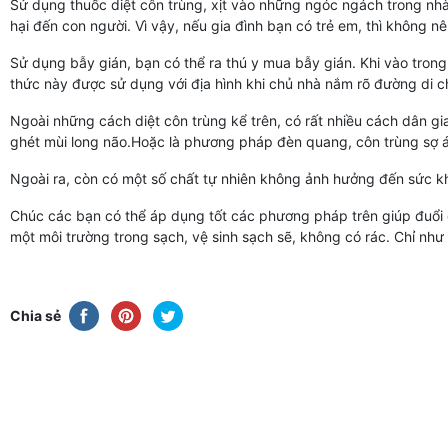
Sử dụng thuốc diệt côn trùng, xịt vào những ngóc ngách trong nhà,
hại đến con người. Vì vậy, nếu gia đình bạn có trẻ em, thì không n
Sử dụng bẫy gián, bạn có thể ra thú y mua bẫy gián. Khi vào trong
thức này được sử dụng với địa hình khi chủ nhà nắm rõ đường di c
Ngoài những cách diệt côn trùng kể trên, có rất nhiều cách dân gia
ghét mùi long não.Hoặc là phương pháp đèn quang, côn trùng sợ á
Ngoài ra, còn có một số chất tự nhiên không ảnh hưởng đến sức khỏ
Chúc các bạn có thể áp dụng tốt các phương pháp trên giúp đuổi đ
một môi trường trong sạch, vệ sinh sạch sẽ, không có rác. Chỉ như
Chia sẻ