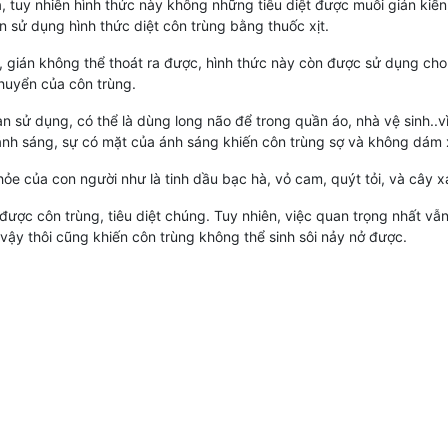
 tuy nhiên hình thức này không những tiêu diệt được muỗi gián kiến
ên sử dụng hình thức diệt côn trùng bằng thuốc xịt.
, gián không thể thoát ra được, hình thức này còn được sử dụng cho
huyển của côn trùng.
n sử dụng, có thể là dùng long não để trong quần áo, nhà vệ sinh..vì
nh sáng, sự có mặt của ánh sáng khiến côn trùng sợ và không dám x
e của con người như là tinh dầu bạc hà, vỏ cam, quýt tỏi, và cây xả
ược côn trùng, tiêu diệt chúng. Tuy nhiên, việc quan trọng nhất vẫ
 vậy thôi cũng khiến côn trùng không thể sinh sôi nảy nở được.