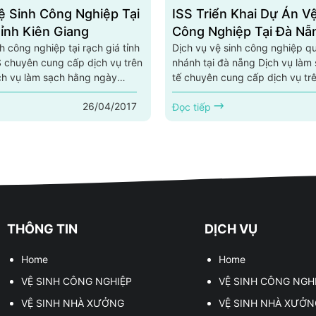
ệ Sinh Công Nghiệp Tại
ISS Triển Khai Dự Án V
ỉnh Kiên Giang
Công Nghiệp Tại Đà Nẵ
h công nghiệp tại rạch giá tỉnh
Dịch vụ vệ sinh công nghiệp qu
S chuyên cung cấp dịch vụ trên
nhánh tại đà nẵng Dịch vụ làm
ch vụ làm sạch hằng ngày
tế chuyên cung cấp dịch vụ tr
ỉnh kiên giang, dịch vụ vệ sinh
quốc: dịch vụ làm sạch hằng n
26/04/2017
i rạch giá tỉnh kiên
nẵng, dịch vụ vệ sinh công ngh
Đọc tiếp
ấp dịch vụ tạp cụ tại rạch giá
nẵng, cung cấp dịch vụ tạp vụ 
g,dịch vụ vệ sinh nhà ở, dịch vụ
nẵng,dịch vụ vệ sinh nhà ở, dị
 trùng,vệ sinh nhà xưởng tại
soát côn trùng,vệ sinh nhà xưở
kiên giang, dịch vụ khử
nẵng, dịch vụ khử trùng... Hotli
0968.444.844 Dịch vụ vệ
0968.444.844 Dịch vụ vệ
ệp tại kiên...
nghiệp tại đà...
THÔNG TIN
DỊCH VỤ
Home
Home
VỆ SINH CÔNG NGHIỆP
VỆ SINH CÔNG NGH
VỆ SINH NHÀ XƯỞNG
VỆ SINH NHÀ XƯỞN