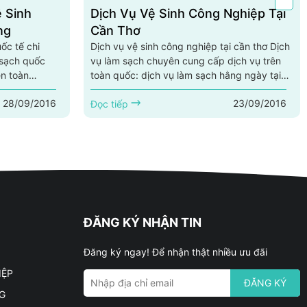
ệ Sinh
Dịch Vụ Vệ Sinh Công Nghiệp Tại
ng
Cần Thơ
ốc tế chi
Dịch vụ vệ sinh công nghiệp tại cần thơ Dịch
 sạch quốc
vụ làm sạch chuyên cung cấp dịch vụ trên
ên toàn
toàn quốc: dịch vụ làm sạch hằng ngày tại
gày tại đà
cần thơ, dịch vụ vệ sinh công nghiệp tại cần
28/09/2016
23/09/2016
iệp tại
thơ, cung cấp dịch vụ tạp cụ tại cần thơ,dịch
Đọc tiếp
tại cần đà
vụ vệ sinh nhà ở, dịch vụ kiểm soát côn
ch vụ kiểm
trùng,vệ sinh nhà xưởng tại cần thơ, dịch vụ
ng tại đà
khử trùng... Dịch vụ vệ sinh công
ne:
nghiệp quốc tế tại cần thơ.Với đội ngũ...
 sinh công
ĐĂNG KÝ NHẬN TIN
Đăng ký ngay! Để nhận thật nhiều ưu đãi
IỆP
ĐĂNG KÝ
G