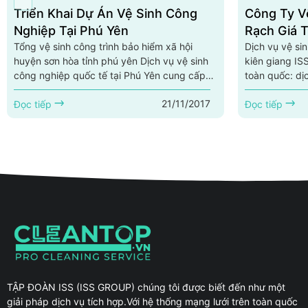
Triển Khai Dự Án Vệ Sinh Công
Công Ty V
Nghiệp Tại Phú Yên
Rạch Giá T
Tổng vệ sinh công trình bảo hiểm xã hội
Dịch vụ vệ sin
huyện sơn hòa tỉnh phú yên Dịch vụ vệ sinh
kiên giang IS
công nghiệp quốc tế tại Phú Yên cung cấp
toàn quốc: dị
các dịch vụ vệ sinh công nghiệp như sau:
tại rạch giá t
21/11/2017
Dịch vụ vệ sinh trường học tại Phú Yên, dịch
Đọc tiếp
công nghiệp tạ
Đọc tiếp
vụ vệ sinh trung tâm thương mại tại Phú Yên,
giang, cung c
dịch vụ vệ sinh văn phòng tại Phú Yên, dịch
tỉnh kiên gian
vụ vệ sinh công trình sau xây dựng tại Phú
kiểm soát côn
Yên, dịch vụ vệ sinh nhà ở tại Phú...
rạch giá tỉnh 
trùng... Hotline: 
sinh công nghi
TẬP ĐOÀN ISS (ISS GROUP) chúng tôi được biết đến như một
giải pháp dịch vụ tích hợp.Với hệ thống mạng lưới trên toàn quốc