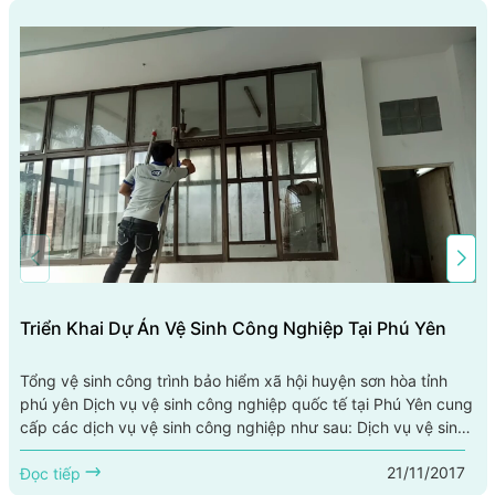
Triển Khai Dự Án Vệ Sinh Công Nghiệp Tại Phú Yên
Tổng vệ sinh công trình bảo hiểm xã hội huyện sơn hòa tỉnh
phú yên Dịch vụ vệ sinh công nghiệp quốc tế tại Phú Yên cung
cấp các dịch vụ vệ sinh công nghiệp như sau: Dịch vụ vệ sinh
trường học tại Phú Yên, dịch vụ vệ sinh trung tâm thương mại
21/11/2017
tại Phú Yên, dịch vụ vệ sinh văn phòng tại Phú Yên, dịch vụ vệ
Đọc tiếp