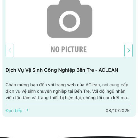
Dịch Vụ Vệ Sinh Công Nghiệp Bến Tre - ACLEAN
Chào mừng bạn đến với trang web của AClean, nơi cung cấp
dịch vụ vệ sinh chuyên nghiệp tại Bến Tre. Với đội ngũ nhân
viên tận tâm và trang thiết bị hiện đại, chúng tôi cam kết mang
lại cho bạn không gian sạch sẽ và an toàn. Dịch vụ của chúng
08/10/2025
tôi bao gồm vệ sinh công nghiệp, giúp bạn giải quyết các vấn
Đọc tiếp
đề về vệ sinh một cách hiệu quả. Hãy để AClean giúp bạn tạo
ra...