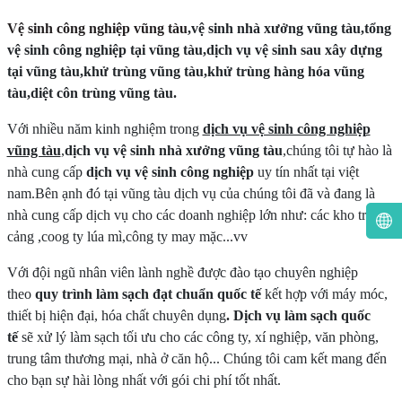
Vệ sinh công nghiệp vũng tàu
,vệ sinh nhà xưởng vũng tàu,tổng
vệ sinh công nghiệp tại vũng tàu,dịch vụ vệ sinh sau xây dựng
tại vũng tàu,khử trùng vũng tàu,khử trùng hàng hóa vũng
tàu,diệt côn trùng vũng tàu.
Với nhiều năm kinh nghiệm trong
dịch vụ vệ sinh công nghiệp
vũng tàu
,
dịch vụ vệ sinh nhà xưởng vũng tàu
,chúng tôi tự hào là
nhà cung cấp
dịch vụ vệ sinh công nghiệp
uy tín nhất tại việt
nam.Bên ạnh đó tại vũng tàu dịch vụ của chúng tôi đã và đang là
nhà cung cấp dịch vụ cho các doanh nghiệp lớn như: các kho trong
cảng ,coog ty lúa mì,công ty may mặc...vv
Với đội ngũ nhân viên lành nghề được đào tạo chuyên nghiệp
theo
quy trình làm sạch đạt chuẩn quốc tế
kết hợp với máy móc,
thiết bị hiện đại, hóa chất chuyên dụng
. Dịch vụ làm sạch quốc
tế
sẽ xử lý làm sạch tối ưu cho các công ty, xí nghiệp, văn phòng,
trung tâm thương mại, nhà ở căn hộ... Chúng tôi cam kết mang đến
cho bạn sự hài lòng nhất với gói chi phí tốt nhất.