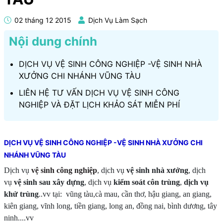
02 tháng 12 2015
Dịch Vụ Làm Sạch
Nội dung chính
DỊCH VỤ VỆ SINH CÔNG NGHIỆP -VỆ SINH NHÀ
XƯỞNG CHI NHÁNH VŨNG TÀU
LIÊN HỆ TƯ VẤN DỊCH VỤ VỆ SINH CÔNG
NGHIỆP VÀ ĐẶT LỊCH KHẢO SÁT MIỄN PHÍ
DỊCH VỤ VỆ SINH CÔNG NGHIỆP -VỆ SINH NHÀ XƯỞNG CHI
NHÁNH VŨNG TÀU
Dịch vụ
vệ sinh công nghiệp
, dịch vụ
vệ sinh nhà xưởng
, dịch
vụ
vệ sinh sau xây dựng
, dịch vụ
kiểm soát côn trùng
,
dịch vụ
khử trùng
..vv tại: vũng tàu,cà mau, cần thơ, hậu giang, an giang,
kiên giang, vĩnh long, tiền giang, long an, đồng nai, bình dương, tây
ninh....vv