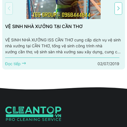
VỆ SINH NHÀ XƯỞNG TẠI CẦN THƠ
VỆ SINH NHÀ XƯỞNG ISS CẦN THƠ cung cấp dịch vụ vệ sinh
nhà xưởng tại CẦN THƠ, tổng vệ sinh công trình nhà
xưởng cần thơ, vệ sinh sàn nhà xưởng sau xây dựng, cung cấp
nhân viên tạp vụ văn phòng nhà xưởng , dịch vụ định kỳ như :
02/07/2019
vệ sinh kính, vệ sinh thảm, vệ sinh sàn .... Dịch vụ vệ sinh nhà
Đọc tiếp
xưởng cần thơ và quy trình vệ sinh chuyên nghiệp Hiện nay
các công ty cung cấp dịch vụ...