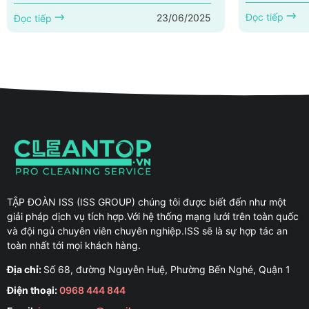
sạch sẽ và an 
công của doanh nghiệp. Tại Vĩnh Long, nhu
Ninh chuyên n
Đọc tiếp
23/06/2025
cầu về dịch vụ vệ sinh công nghiệp ngày
Đọc tiếp
mang lại chất
càng tăng cao. An Khang Clean là một trong
doanh nghiệp
những đơn vị cung cấp dịch vụ vệ sinh công
sinh công ngh
nghiệp uy tín hàng đầu tại Vĩnh Long. Với đội
thành một nhu
ngũ nhân viên chuyên nghiệp và trang...
nghiệp tại Tây
TẬP ĐOÀN ISS (ISS GROUP) chúng tôi được biết đến như một
giải pháp dịch vụ tích hợp.Với hệ thống mạng lưới trên toàn quốc
và đội ngủ chuyên viên chuyên nghiệp.ISS sẽ là sự hợp tác an
toàn nhất tới mọi khách hàng.
Địa chỉ:
Số 68, đường Nguyễn Huệ, Phường Bến Nghé, Quận 1
Điện thoại:
0968 444 844