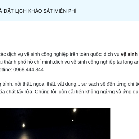
À ĐẶT LỊCH KHẢO SÁT MIỄN PHÍ
ác dịch vụ vệ sinh công nghiệp trên toàn quốc: dịch vụ
vệ sinh
ại thành phố hồ chí minh,dịch vụ vệ sinh công nghiệp tại long a
otline: 0968.444.844
ình, nội thất, ngoại thất, vật dụng... sự sạch sẽ đến từng chi ti
, hóa chất tẩy rửa. Chúng tôi luôn cải tiến không ngừng và ứng d