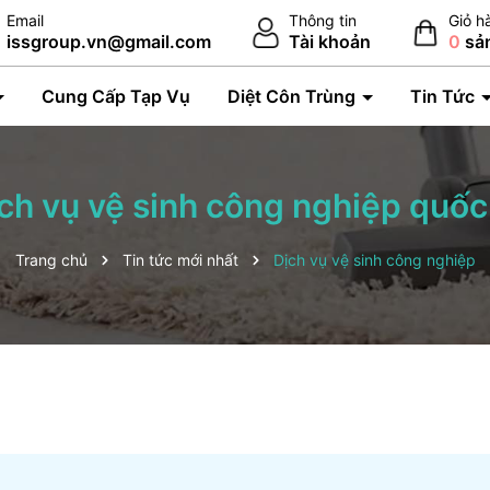
Email
Thông tin
Giỏ h
issgroup.vn@gmail.com
Tài khoản
0
sả
Cung Cấp Tạp Vụ
Diệt Côn Trùng
Tin Tức
ch vụ vệ sinh công nghiệp quốc
Trang chủ
Tin tức mới nhất
Dịch vụ vệ sinh công nghiệp