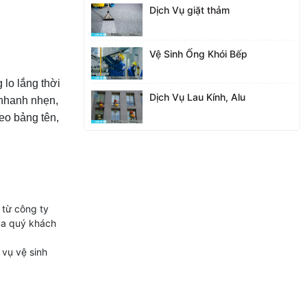
Dịch Vụ giặt thảm
Vệ Sinh Ống Khói Bếp
 lo lắng thời
Dịch Vụ Lau Kính, Alu
 nhanh nhẹn,
đeo bảng tên,
 từ công ty
ủa quý khách
 vụ vệ sinh