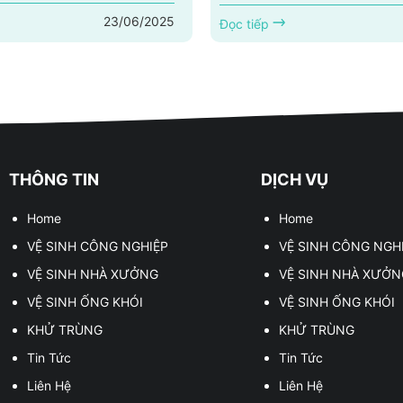
toàn. Với dịch vụ vệ sinh Tây
công nghiệp như sau: tổng vệ s
23/06/2025
ghiệp, chúng tôi cam kết
tại long xuyên, cung cấp nhân 
Đọc tiếp
 lượng sạch tuyệt đối cho
long xuyên, vệ sinh công trình
 của bạn. Trong năm 2025, vệ
dựng... Sở nội vụ tại thành phố long xuyên
iệp Tây Ninh 2025 đang trở
tỉnh an giang, trước khi đi vào
 cầu thiết yếu cho các doanh
Chúng Tôi ISS hân hạnh được s
 Ninh. Aclean...
và là nhà thầu...
THÔNG TIN
DỊCH VỤ
Home
Home
VỆ SINH CÔNG NGHIỆP
VỆ SINH CÔNG NGH
VỆ SINH NHÀ XƯỞNG
VỆ SINH NHÀ XƯỞN
VỆ SINH ỐNG KHÓI
VỆ SINH ỐNG KHÓI
KHỬ TRÙNG
KHỬ TRÙNG
Tin Tức
Tin Tức
Liên Hệ
Liên Hệ