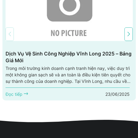
Dịch Vụ Vệ Sinh Công Nghiệp Vĩnh Long 2025 – Bảng
Giá Mới
Trong môi trường kinh doanh cạnh tranh hiện nay, việc duy trì
một không gian sạch sẽ và an toàn là điều kiện tiên quyết cho
sự thành công của doanh nghiệp. Tại Vĩnh Long, nhu cầu về
dịch vụ vệ sinh công nghiệp ngày càng tăng cao. An Khang
23/06/2025
Clean là một trong những đơn vị cung cấp dịch vụ vệ sinh
Đọc tiếp
công nghiệp uy tín hàng đầu tại Vĩnh Long. Với đội ngũ nhân
viên chuyên nghiệp và trang...