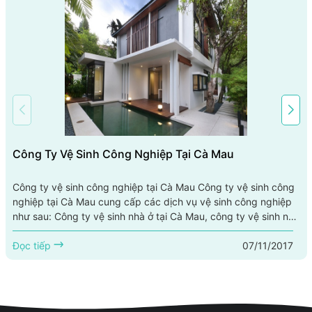
Công Ty Vệ Sinh Công Nghiệp Tại Cà Mau
Công ty vệ sinh công nghiệp tại Cà Mau Công ty vệ sinh công
nghiệp tại Cà Mau cung cấp các dịch vụ vệ sinh công nghiệp
như sau: Công ty vệ sinh nhà ở tại Cà Mau, công ty vệ sinh nhà
xưởng tại Cà Mau, công ty vệ sinh văn phòng tại Cà Mau, công
07/11/2017
ty vệ sinh công trình sau xây dựng tại Cà Mau, công ty giặt
Đọc tiếp
ghế tại Cà Mau, công ty làm sạch sàn tại...