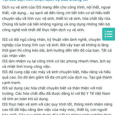
Dịch vụ vệ sinh của ISS mang đến cho công trình, nội thất, ngoại
thất, vật dụng... sự sạch sẽ đến từng chi tiết trên cơ sở hiểu biết
chuyên sâu về lĩnh vực vệ sinh, thiết bị vệ sinh, hóa chất tẩy rửa.
Chúng tôi luôn cải tiến không ngừng và ứng dụng những tiến bộ
công nghệ mới nhất để thực hiện dịch vụ vệ sinh.
ISS có đội ngũ công nhân, kỹ thuật viên lành nghề, chuyên
nghiệp của trong lĩnh vực vệ sinh. Bởi vậy bạn sẽ không lo lắng
thời gian thi công kéo dài, ảnh hưởng đến tiến độ của bạn. Tất cả
các nhân viên
ISS làm nhiệm vụ tại công trình có tác phong nhanh nhẹn, lịch sự
và nhiệt tình trong công việc.
ISS đã cung cấp các máy vệ sinh chuyên biệt, hiệu năng và hiểu
quả cao. Do đó làm giảm tối đa chi phí của dịch vụ. Tạo giá thành
cạnh tranh.
ISS sử dụng các hóa chất chuyên biệt và thân thiện với môi
trường. Các hóa chất đều đã được đăng kí với Bộ Y Tế Việt Nam
về tính an toàn khi sử dụng.
ISS thực hiện vệ sinh với các quy trình tốt, thông minh nhằm nâng
cao tối đã hiệu năng làm việc của máy móc, thiết bị, con người
hóa chất. Các quy trình được đúc kết từ những kinh nghiệm thức