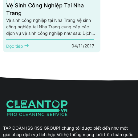
Vệ Sinh Công Nghiệp Tại Nha
Trang
Vệ sinh công nghiệp tại Nha Trang Vệ sinh
công nghiệp tại Nha Trang cung cấp các
dịch vụ vệ sinh công nghiệp như sau: Dịch
vụ vệ sinh đá tại Nha Trang, dịch vụ phục hồi
04/11/2017
đá tại Nha Trang, dịch vụ vệ sinh trung tâm
Đọc tiếp
thương mại tại Nha Trang, dịch vụ vệ sinh
công trình sau xây dựng tại Nha Trang, dịch
vụ giặt thảm tại Nha Trang, dịch vụ làm sạch
sàn tại Nha Trang, dịch vụ...
TẬP ĐOÀN ISS (ISS GROUP) chúng tôi được biết đến như một
giải pháp dịch vụ tích hợp.Với hệ thống mạng lưới trên toàn quốc