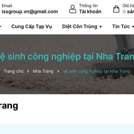
Email
Thông tin
Giỏ h
issgroup.vn@gmail.com
Tài khoản
0
sả
Cung Cấp Tạp Vụ
Diệt Côn Trùng
Tin Tức
ệ sinh công nghiệp tại Nha Tra
Trang chủ
Nha Trang
Vệ sinh công nghiệp tại Nha Trang
Trang